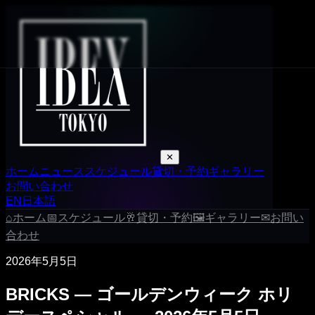
✕
ホーム
ニュース
スケジュール
貸切・予約
ギャラリー
お問い合わせ
EN
日本語
⌂
ホーム
📅
スケジュール
🥂
貸切・予約
🖼
ギャラリー
✉
お問い
合わせ
2026年5月5日
BRICKS — ゴールデンウィーク ホリ