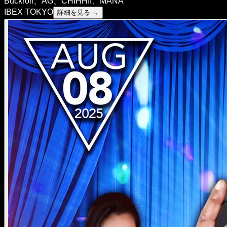
Buckroll、AG、CHIHHII、MANA
IBEX TOKYO
詳細を見る →